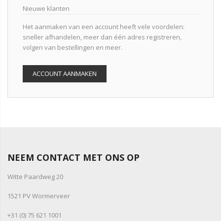
Nieuwe klanten
Het aanmaken van een account heeft vele voordelen:
sneller afhandelen, meer dan één adres registreren,
volgen van bestellingen en meer.
ACCOUNT AANMAKEN
NEEM CONTACT MET ONS OP
Witte Paardweg 20
1521 PV Wormerveer
+31 (0) 75 621 1001