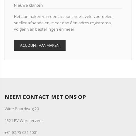
Nieuwe klanten
Het aanmaken van een account heeft vele voordelen:
sneller afhandelen, meer dan één adres registreren,
volgen van bestellingen en meer.
ACCOUNT AANMAKEN
NEEM CONTACT MET ONS OP
Witte Paardweg 20
1521 PV Wormerveer
+31 (0) 75 621 1001