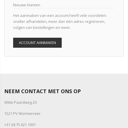
Nieuwe klanten
Het aanmaken van een account heeft vele voordelen:
sneller afhandelen, meer dan één adres registreren,
volgen van bestellingen en meer.
ACCOUNT AANMAKEN
NEEM CONTACT MET ONS OP
Witte Paardweg 20
1521 PV Wormerveer
+31 (0) 75 621 1001