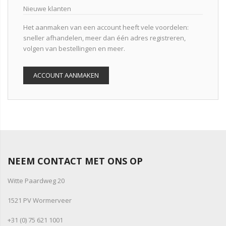
Nieuwe klanten
Het aanmaken van een account heeft vele voordelen:
sneller afhandelen, meer dan één adres registreren,
volgen van bestellingen en meer.
ACCOUNT AANMAKEN
NEEM CONTACT MET ONS OP
Witte Paardweg 20
1521 PV Wormerveer
+31 (0) 75 621 1001