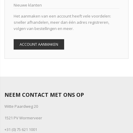
Nieuwe klanten
Het aanmaken van een account heeft vele voordelen:
sneller afhandelen, meer dan één adres registreren,
volgen van bestellingen en meer.
ACCOUNT AANMAKEN
NEEM CONTACT MET ONS OP
Witte Paardweg 20
1521 PV Wormerveer
+31 (0) 75 621 1001