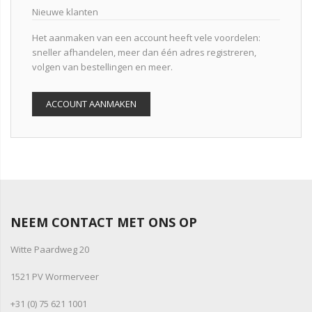
Nieuwe klanten
Het aanmaken van een account heeft vele voordelen:
sneller afhandelen, meer dan één adres registreren,
volgen van bestellingen en meer.
ACCOUNT AANMAKEN
NEEM CONTACT MET ONS OP
Witte Paardweg 20
1521 PV Wormerveer
+31 (0) 75 621 1001