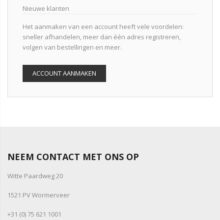
Nieuwe klanten
Het aanmaken van een account heeft vele voordelen:
sneller afhandelen, meer dan één adres registreren,
volgen van bestellingen en meer.
ACCOUNT AANMAKEN
NEEM CONTACT MET ONS OP
Witte Paardweg 20
1521 PV Wormerveer
+31 (0) 75 621 1001