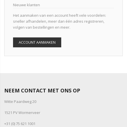
Nieuwe klanten
Het aanmaken van een account heeft vele voordelen:
sneller afhandelen, meer dan één adres registreren,
volgen van bestellingen en meer.
ACCOUNT AANMAKEN
NEEM CONTACT MET ONS OP
Witte Paardweg 20
1521 PV Wormerveer
+31 (0) 75 621 1001