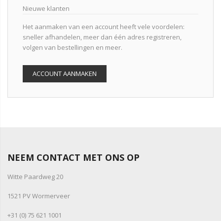
Nieuwe klanten
Het aanmaken van een account heeft vele voordelen:
sneller afhandelen, meer dan één adres registreren,
volgen van bestellingen en meer.
ACCOUNT AANMAKEN
NEEM CONTACT MET ONS OP
Witte Paardweg 20
1521 PV Wormerveer
+31 (0) 75 621 1001