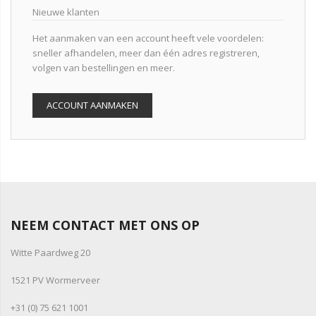
Nieuwe klanten
Het aanmaken van een account heeft vele voordelen:
sneller afhandelen, meer dan één adres registreren,
volgen van bestellingen en meer.
ACCOUNT AANMAKEN
NEEM CONTACT MET ONS OP
Witte Paardweg 20
1521 PV Wormerveer
+31 (0) 75 621 1001