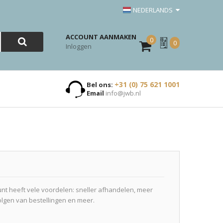
NEDERLANDS
ACCOUNT AANMAKEN
0
Mijn
0
Inloggen
Offerte
+31 (0) 75 621 1001
Bel ons:
Email
info@jwb.nl
t heeft vele voordelen: sneller afhandelen, meer
olgen van bestellingen en meer.