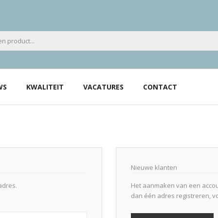
WS
KWALITEIT
VACATURES
CONTACT
Nieuwe klanten
adres.
Het aanmaken van een accoun
dan één adres registreren, v