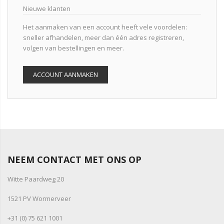
Nieuwe klanten
Het aanmaken van een account heeft vele voordelen:
sneller afhandelen, meer dan één adres registreren,
volgen van bestellingen en meer.
ACCOUNT AANMAKEN
NEEM CONTACT MET ONS OP
Witte Paardweg 20
1521 PV Wormerveer
+31 (0) 75 621 1001