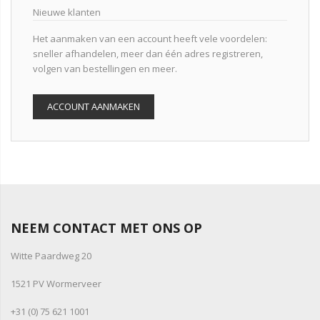
Nieuwe klanten
Het aanmaken van een account heeft vele voordelen:
sneller afhandelen, meer dan één adres registreren,
volgen van bestellingen en meer.
ACCOUNT AANMAKEN
NEEM CONTACT MET ONS OP
Witte Paardweg 20
1521 PV Wormerveer
+31 (0) 75 621 1001