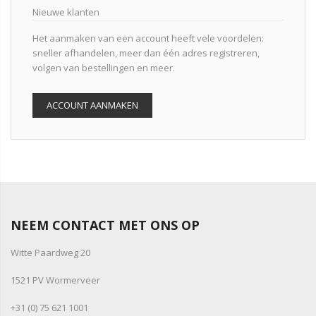
Nieuwe klanten
Het aanmaken van een account heeft vele voordelen:
sneller afhandelen, meer dan één adres registreren,
volgen van bestellingen en meer.
ACCOUNT AANMAKEN
NEEM CONTACT MET ONS OP
Witte Paardweg 20
1521 PV Wormerveer
+31 (0) 75 621 1001