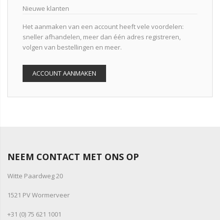
Nieuwe klanten
Het aanmaken van een account heeft vele voordelen:
sneller afhandelen, meer dan één adres registreren,
volgen van bestellingen en meer.
ACCOUNT AANMAKEN
NEEM CONTACT MET ONS OP
Witte Paardweg 20
1521 PV Wormerveer
+31 (0) 75 621 1001