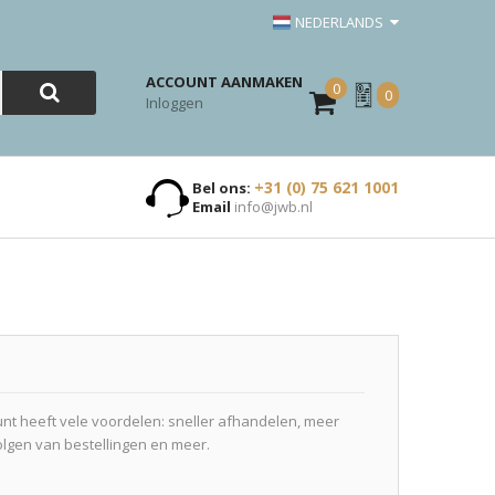
NEDERLANDS
ACCOUNT AANMAKEN
0
Mijn
0
Inloggen
Offerte
+31 (0) 75 621 1001
Bel ons:
Email
info@jwb.nl
t heeft vele voordelen: sneller afhandelen, meer
olgen van bestellingen en meer.