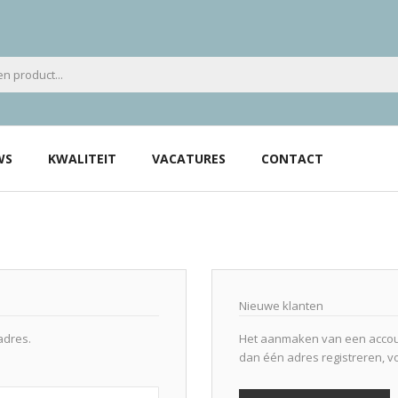
WS
KWALITEIT
VACATURES
CONTACT
Nieuwe klanten
adres.
Het aanmaken van een accoun
dan één adres registreren, v