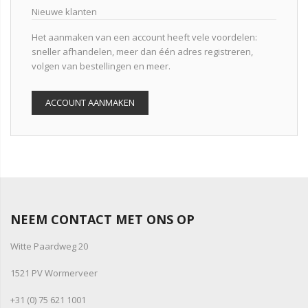
Nieuwe klanten
Het aanmaken van een account heeft vele voordelen:
sneller afhandelen, meer dan één adres registreren,
volgen van bestellingen en meer.
ACCOUNT AANMAKEN
NEEM CONTACT MET ONS OP
Witte Paardweg 20
1521 PV Wormerveer
+31 (0) 75 621 1001