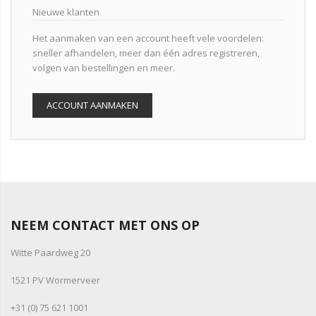
Nieuwe klanten
Het aanmaken van een account heeft vele voordelen:
sneller afhandelen, meer dan één adres registreren,
volgen van bestellingen en meer.
ACCOUNT AANMAKEN
NEEM CONTACT MET ONS OP
Witte Paardweg 20
1521 PV Wormerveer
+31 (0) 75 621 1001