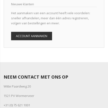
Nieuwe klanten
Het aanmaken van een account heeft vele voordelen:
sneller afhandelen, meer dan één adres registreren,
volgen van bestellingen en meer.
ACCOUNT AANMAKEN
NEEM CONTACT MET ONS OP
Witte Paardweg 20
1521 PV Wormerveer
+31 (0) 75 621 1001