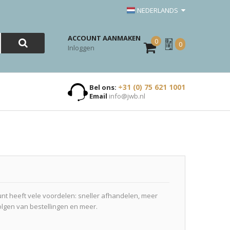
NEDERLANDS
ACCOUNT AANMAKEN
0
Mijn
0
Inloggen
Offerte
+31 (0) 75 621 1001
Bel ons:
Email
info@jwb.nl
t heeft vele voordelen: sneller afhandelen, meer
olgen van bestellingen en meer.