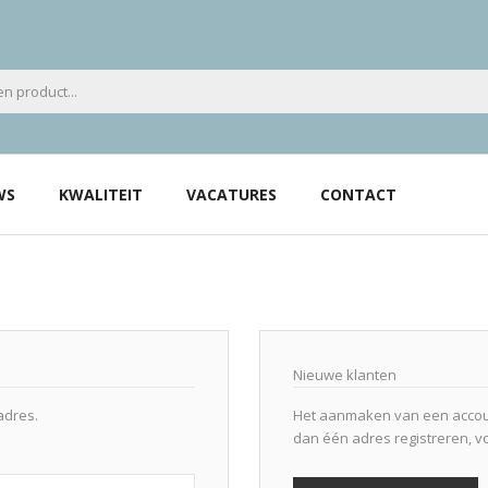
WS
KWALITEIT
VACATURES
CONTACT
Nieuwe klanten
adres.
Het aanmaken van een accoun
dan één adres registreren, v