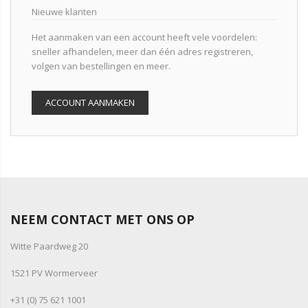
Nieuwe klanten
Het aanmaken van een account heeft vele voordelen:
sneller afhandelen, meer dan één adres registreren,
volgen van bestellingen en meer.
ACCOUNT AANMAKEN
NEEM CONTACT MET ONS OP
Witte Paardweg 20
1521 PV Wormerveer
+31 (0) 75 621 1001