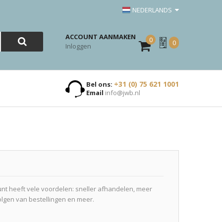
NEDERLANDS
ACCOUNT AANMAKEN
0
Mijn
0
Inloggen
Offerte
+31 (0) 75 621 1001
Bel ons:
Email
info@jwb.nl
t heeft vele voordelen: sneller afhandelen, meer
olgen van bestellingen en meer.