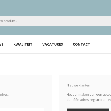
WS
KWALITEIT
VACATURES
CONTACT
Nieuwe klanten
adres.
Het aanmaken van een accoun
dan één adres registreren, v