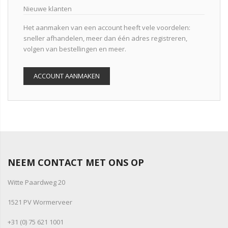
Nieuwe klanten
Het aanmaken van een account heeft vele voordelen:
sneller afhandelen, meer dan één adres registreren,
volgen van bestellingen en meer.
ACCOUNT AANMAKEN
NEEM CONTACT MET ONS OP
Witte Paardweg 20
1521 PV Wormerveer
+31 (0) 75 621 1001