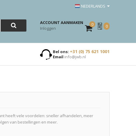
NEDERLANDS
ACCOUNT AANMAKEN
0
Mijn
0
Inloggen
Offerte
+31 (0) 75 621 1001
Bel ons:
Email
info@jwb.nl
t heeft vele voordelen: sneller afhandelen, meer
olgen van bestellingen en meer.