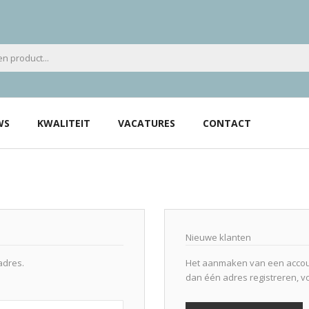
WS
KWALITEIT
VACATURES
CONTACT
Nieuwe klanten
adres.
Het aanmaken van een accoun
dan één adres registreren, v