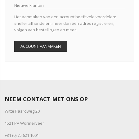
Nieuwe klanten
Het aanmaken van een account heeft vele voordelen:
sneller afhandelen, meer dan één adres registreren,
volgen van bestellingen en meer.
ACCOUNT AANMAKEN
NEEM CONTACT MET ONS OP
Witte Paardweg 20
1521 PV Wormerveer
+31 (0) 75 621 1001