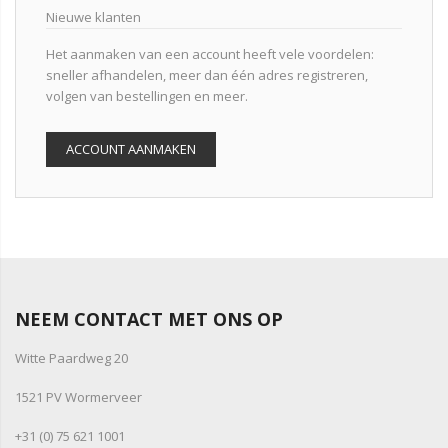
Nieuwe klanten
Het aanmaken van een account heeft vele voordelen:
sneller afhandelen, meer dan één adres registreren,
volgen van bestellingen en meer.
ACCOUNT AANMAKEN
NEEM CONTACT MET ONS OP
Witte Paardweg 20
1521 PV Wormerveer
+31 (0) 75 621 1001