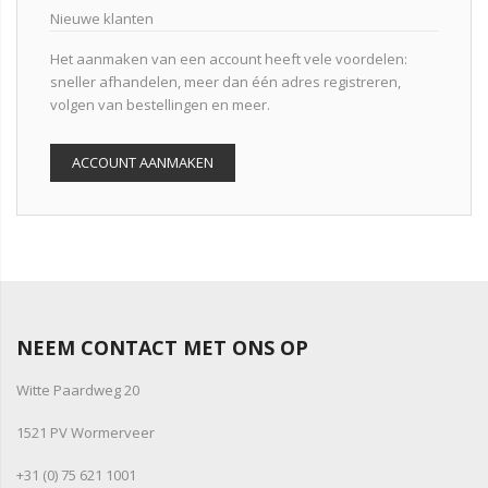
Nieuwe klanten
Het aanmaken van een account heeft vele voordelen:
sneller afhandelen, meer dan één adres registreren,
volgen van bestellingen en meer.
ACCOUNT AANMAKEN
NEEM CONTACT MET ONS OP
Witte Paardweg 20
1521 PV Wormerveer
+31 (0) 75 621 1001