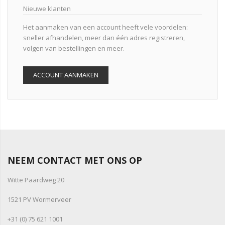
Nieuwe klanten
Het aanmaken van een account heeft vele voordelen:
sneller afhandelen, meer dan één adres registreren,
volgen van bestellingen en meer.
ACCOUNT AANMAKEN
NEEM CONTACT MET ONS OP
Witte Paardweg 20
1521 PV Wormerveer
+31 (0) 75 621 1001