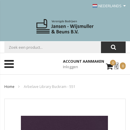
NEDERLANDS
ACCOUNT AANMAKEN
0
Mijn
0
Inloggen
Offerte
Home
Arbelave Library Buckram - 551