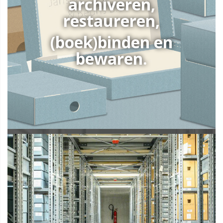
archiveren,
restaureren,
(boek)binden en
bewaren.