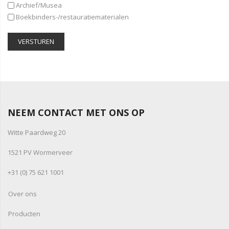
Archief/Musea
Boekbinders-/restauratiematerialen
VERSTUREN
NEEM CONTACT MET ONS OP
Witte Paardweg 20
1521 PV Wormerveer
+31 (0) 75 621 1001
Over ons
Producten