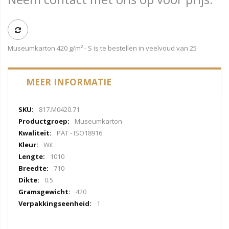
Museumkarton 420 g/m² - S is te bestellen in veelvoud van 25
MEER INFORMATIE
Meer
817.M0420.71
informatie
Museumkarton
PAT - ISO18916
Wit
1010
710
0.5
420
1