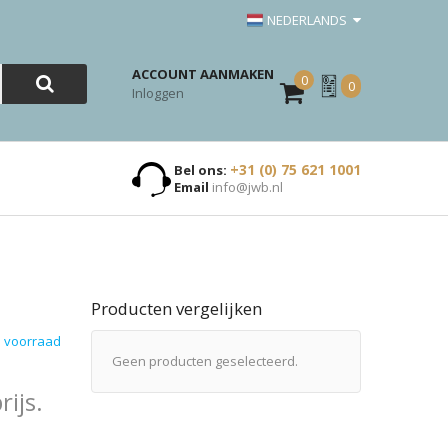
NEDERLANDS
ACCOUNT AANMAKEN
0
Mijn
0
Inloggen
Offerte
+31 (0) 75 621 1001
Bel ons:
Email
info@jwb.nl
Producten vergelijken
 voorraad
Geen producten geselecteerd.
ijs.