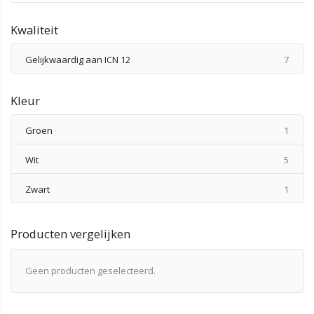
Kwaliteit
produ
Gelijkwaardig aan ICN 12
7
Kleur
produ
Groen
1
produ
Wit
5
produ
Zwart
1
Producten vergelijken
Geen producten geselecteerd.