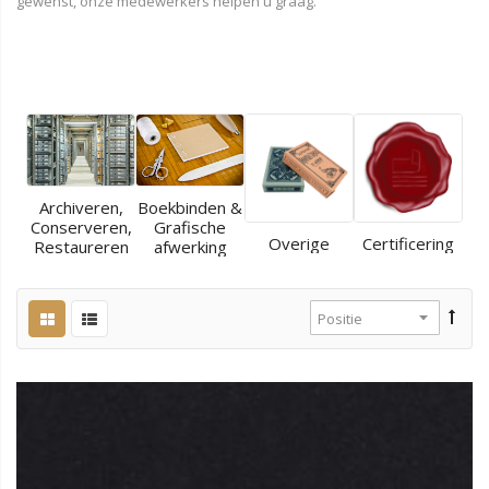
gewenst, onze medewerkers helpen u graag.
Archiveren,
Boekbinden &
Conserveren,
Grafische
Overige
Certificering
Restaureren
afwerking