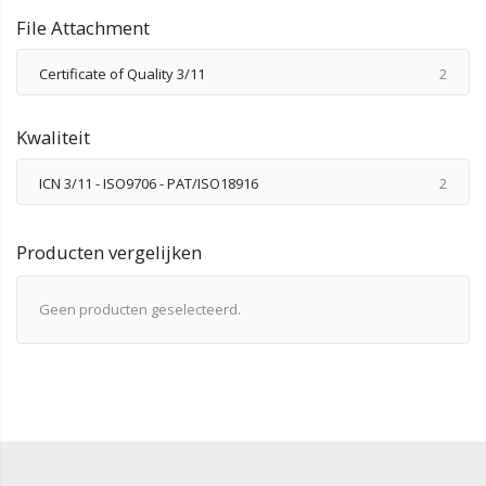
File Attachment
produ
Certificate of Quality 3/11
2
Kwaliteit
produ
ICN 3/11 - ISO9706 - PAT/ISO18916
2
Producten vergelijken
Geen producten geselecteerd.