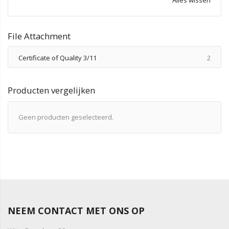
File Attachment
produ
Certificate of Quality 3/11
2
Producten vergelijken
Geen producten geselecteerd.
NEEM CONTACT MET ONS OP