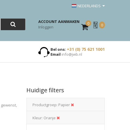
NEDERLANDS
ACCOUNT AANMAKEN
0
Mijn
0
Inloggen
Offerte
+31 (0) 75 621 1001
Bel ons:
Email
info@jwb.nl
Huidige filters
Productgroep
Papier
n gewenst,
Kleur
Oranje