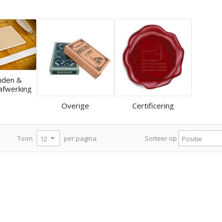
nden &
afwerking
Overige
Certificering
per pagina
Toon
Sorteer op