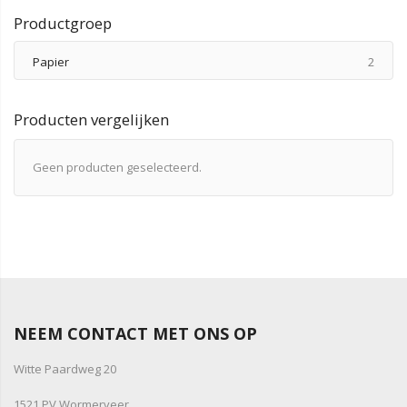
Productgroep
produ
Papier
2
Producten vergelijken
Geen producten geselecteerd.
NEEM CONTACT MET ONS OP
Witte Paardweg 20
1521 PV Wormerveer