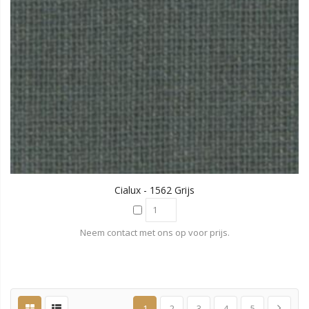
Cialux - 1562 Grijs
Neem contact met ons op voor prijs.
1
2
3
4
5