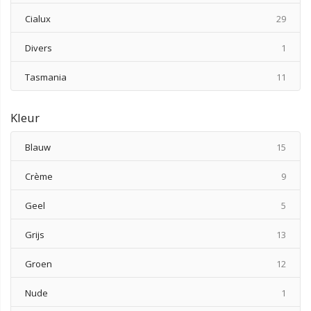
produ
Cialux
29
produ
Divers
1
produ
Tasmania
11
Kleur
produ
Blauw
15
produ
Crème
9
produ
Geel
5
produ
Grijs
13
produ
Groen
12
produ
Nude
1