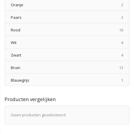
produ
Oranje
2
produ
Paars
3
produ
Rood
16
produ
Wit
4
produ
Zwart
4
produ
Bruin
13
produ
Blauwgrijs
1
Producten vergelijken
Geen producten geselecteerd.