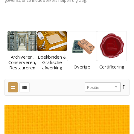
gewenst, onze medewerkers helpen u graag.
Archiveren,
Boekbinden &
Conserveren,
Grafische
Overige
Certificering
Restaureren
afwerking