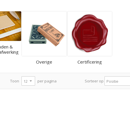
nden &
afwerking
Overige
Certificering
per pagina
Toon
Sorteer op