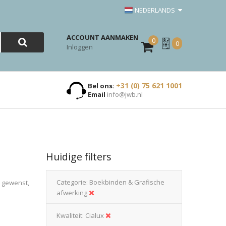
NEDERLANDS
ACCOUNT AANMAKEN
0
Mijn
0
Inloggen
Offerte
+31 (0) 75 621 1001
Bel ons:
Email
info@jwb.nl
Huidige filters
Categorie
Boekbinden & Grafische
n gewenst,
afwerking
Kwaliteit
Cialux