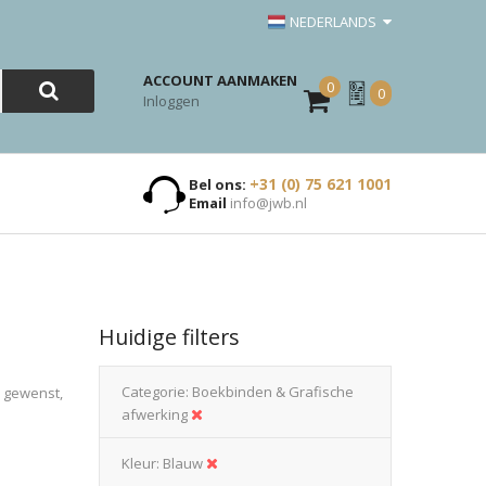
NEDERLANDS
ACCOUNT AANMAKEN
0
Mijn
0
Inloggen
Offerte
+31 (0) 75 621 1001
Bel ons:
Email
info@jwb.nl
Huidige filters
Categorie
Boekbinden & Grafische
n gewenst,
afwerking
Kleur
Blauw