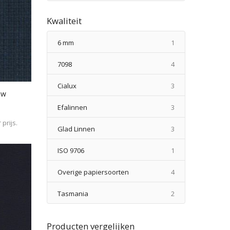
Kwaliteit
product
6 mm
1
producten
7098
4
producten
Cialux
3
uw
producten
Efalinnen
3
prijs.
producten
Glad Linnen
3
product
ISO 9706
1
producten
Overige papiersoorten
4
producten
Tasmania
2
Producten vergelijken