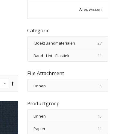
Alles wissen
Categorie
producten
(Boek) Bandmaterialen
27
producten
Band - Lint - Elastiek
11
File Attachment
producten
Linnen
5
Productgroep
producten
Linnen
15
producten
Papier
11