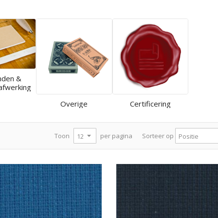
nden &
afwerking
Overige
Certificering
per pagina
Toon
Sorteer op