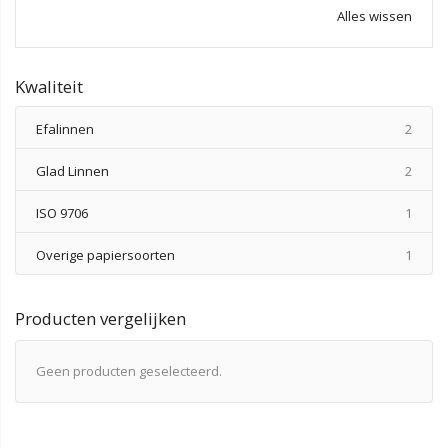
Alles wissen
Kwaliteit
produ
Efalinnen
2
produ
Glad Linnen
2
produ
ISO 9706
1
produ
Overige papiersoorten
1
Producten vergelijken
Geen producten geselecteerd.