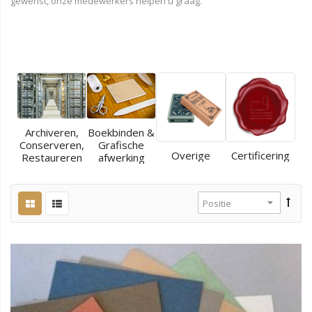
gewenst, onze medewerkers helpen u graag.
Archiveren,
Boekbinden &
Conserveren,
Grafische
Overige
Certificering
Restaureren
afwerking