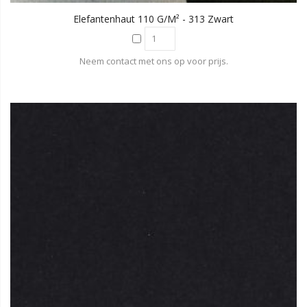
Elefantenhaut 110 G/m² - 313 Zwart
Neem contact met ons op voor prijs.