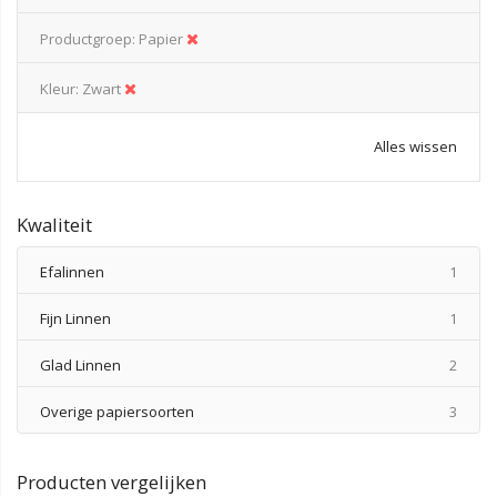
Productgroep
Papier
Kleur
Zwart
Alles wissen
Kwaliteit
produ
Efalinnen
1
produ
Fijn Linnen
1
produ
Glad Linnen
2
produ
Overige papiersoorten
3
Producten vergelijken