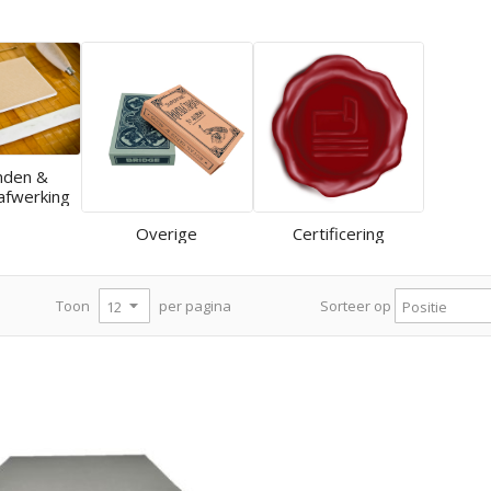
nden &
afwerking
Overige
Certificering
per pagina
Toon
Sorteer op