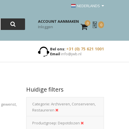
NEDERLANDS
ACCOUNT AANMAKEN
0
Mijn
0
Inloggen
Offerte
+31 (0) 75 621 1001
Bel ons:
Email
info@jwb.nl
Huidige filters
Categorie
Archiveren, Conserveren,
n gewenst,
Restaureren
Productgroep
Depotdozen