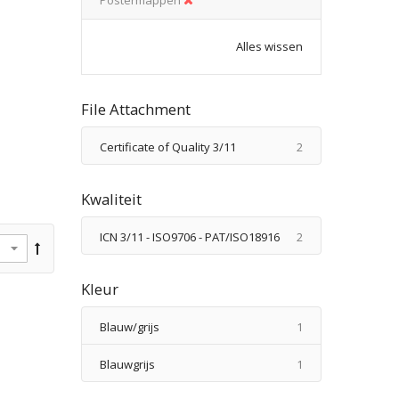
Alles wissen
File Attachment
producten
Certificate of Quality 3/11
2
Kwaliteit
producten
ICN 3/11 - ISO9706 - PAT/ISO18916
2
Kleur
product
Blauw/grijs
1
product
Blauwgrijs
1