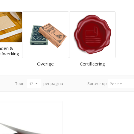
nden &
afwerking
Overige
Certificering
per pagina
Toon
Sorteer op