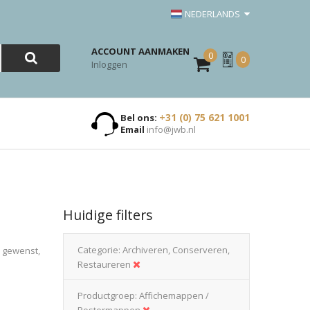
NEDERLANDS
ACCOUNT AANMAKEN
0
Mijn
0
Inloggen
Offerte
+31 (0) 75 621 1001
Bel ons:
Email
info@jwb.nl
Huidige filters
Categorie
Archiveren, Conserveren,
n gewenst,
Restaureren
Productgroep
Affichemappen /
Postermappen