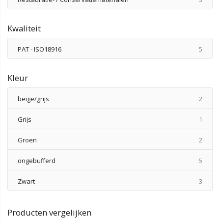
Kwaliteit
produ
PAT - ISO18916
5
Kleur
produ
beige/grijs
2
produ
Grijs
1
produ
Groen
2
produ
ongebufferd
5
produ
Zwart
3
Producten vergelijken