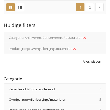
1
2
Huidige filters
Categorie
Archiveren, Conserveren, Restaureren
Productgroep
Overige bergingsmaterialen
Alles wissen
Categorie
produ
Keperband & Portefeuilleband
6
produ
Overige zuurvrije (bergings)materialen
5
produ
Restauratie- / Conservatiematerialen
3