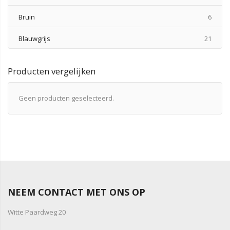
produ
Bruin
6
produ
Blauwgrijs
21
Producten vergelijken
Geen producten geselecteerd.
NEEM CONTACT MET ONS OP
Witte Paardweg 20