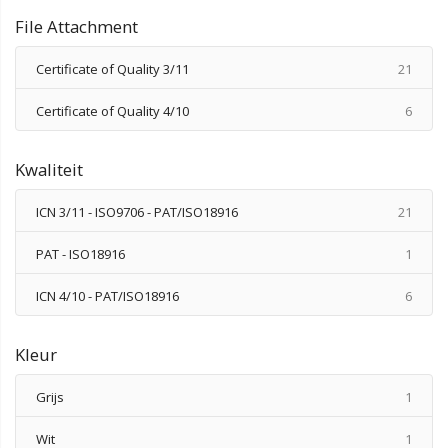
File Attachment
produ
Certificate of Quality 3/11
21
produ
Certificate of Quality 4/10
6
Kwaliteit
produ
ICN 3/11 - ISO9706 - PAT/ISO18916
21
produ
PAT - ISO18916
1
produ
ICN 4/10 - PAT/ISO18916
6
Kleur
produ
Grijs
1
produ
Wit
1