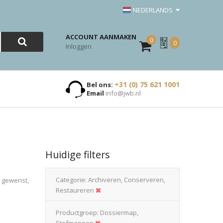
NEDERLANDS
ACCOUNT AANMAKEN
0
Mijn
0
Inloggen
Offerte
+31 (0) 75 621 1001
Bel ons:
Email
info@jwb.nl
Huidige filters
Categorie
Archiveren, Conserveren,
n gewenst,
Restaureren
Productgroep
Dossiermap,
Stofmappen