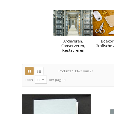
Archiveren,
Boekbi
Conserveren,
Grafische 
Restaureren
Producten
13
-
21
van
21
per pagina
Toon